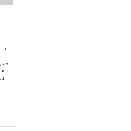
iis
.
ng sem
que eu,
cu.