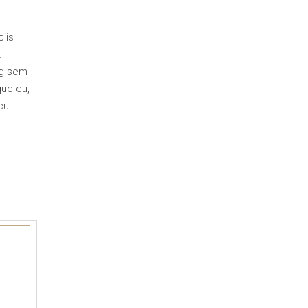
iis
.
ng sem
que eu,
cu.