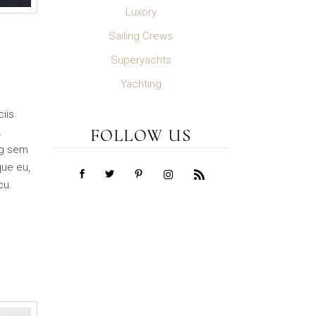
Luxory
Sailing Crews
Superyachts
Yachting
iis
.
FOLLOW US
ng sem
que eu,
cu.